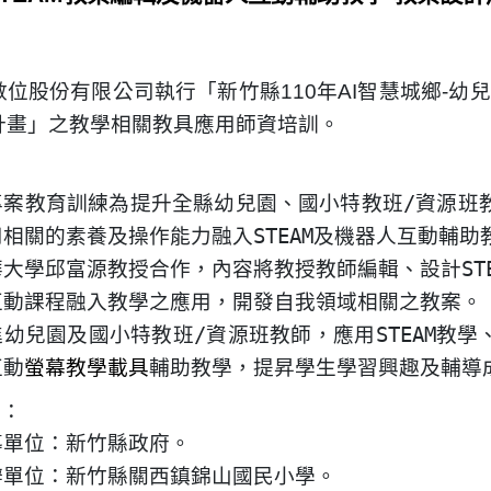
數位股份有限公司執行「新竹縣
110
年
AI
智慧城鄉
-
幼兒
計畫」之教學相關教具應用師資培訓
。
專案教育訓練為提升全縣幼兒園、國小特教班
/
資源班
用相關的素養及操作能力融入
STEAM
及機器人互動輔助
華大學邱富源教授合作，內容將教授教師編輯、設計
ST
互動課程融入教學之應用，開發自我領域相關之教案。
進幼兒園及國小特教班
/
資源班教師，應用
STEAM
教學
互動
螢幕教學載具
輔助教學，提昇學生學習興趣及輔導
位：
導單位：新竹縣政府。
辦單位：新竹縣關西鎮錦山國民小學。