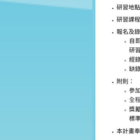
研習地
研習課
報名及
自
研
經
缺
附則：
參
全
獎
標
本計畫