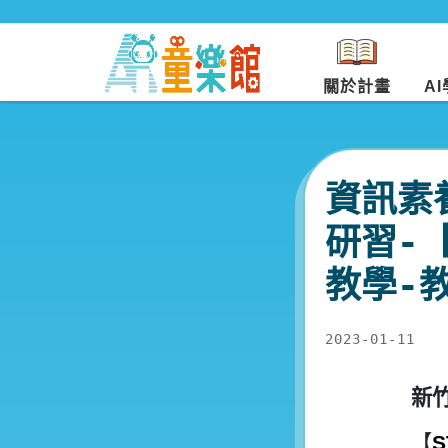
關於計畫
A
資訊素
研習-
教學-教
2023-01-11
新
【
S