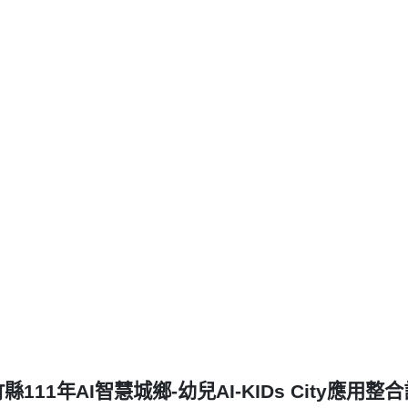
竹縣
111
年
AI
智慧城鄉
-
幼兒
AI-KIDs City
應用整合