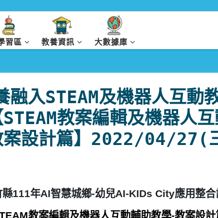
I學習區
教養資訊
大數據庫
養融入STEAM及機器人互動
【STEAM教案編輯及機器人
案設計篇】2022/04/27(
竹縣
111
年
AI
智慧城鄉
-
幼兒
AI-KIDs City
應用整合
TEAM
教案編輯及機器人互動輔助教學
-
教案設計