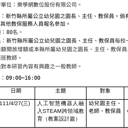
辦單位：樂學網數位股份有限公司。
象
：
新竹縣所屬公立幼兒園之園長、主任、教保員
。倘
及其他教保服務人員報名參加。
額：
80
名。
先：
新竹縣所屬公立幼兒園之園長、主任、教保員
每校
餘額開放增額或本縣所屬幼兒園之園長、主任、教保員
源班教師。
他對本研習內容有興趣之一般教師
。
間：
09:00~16:00
日期
主題
對象
111/4/27(
三
)
人工智慧機器人融
幼兒園主任、
入
STEAM
跨領域教
老師、教保員
育（
教案設計篇
）