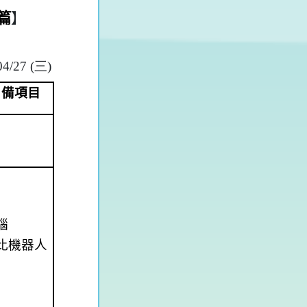
篇
】
04/27 (
三
)
自備項目
腦
比機器人