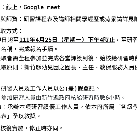
點：
線上，
Google meet
程與師資：研習課程表及講師相關學經歷或背景請詳見
錄取方式：
即日起至
111
年
4
月
25
日（星期一）下午
4
時止
，至研
習名稱，完成報名手續。
錄取者需全程參加並完成各堂課簽到後，始核給研習時
錄取原則：新竹縣幼兒園之園長、主任、教保服務人員
加研習人員及工作人員以公
(
差
)
假登記。
程
參加
研習人員由新竹縣政府核給研習時數
6
小時。
勵：承辦本項研習績優工作人員，依本府所屬「各級
準表」予以敘獎。
奉核後實施，修正時亦同。