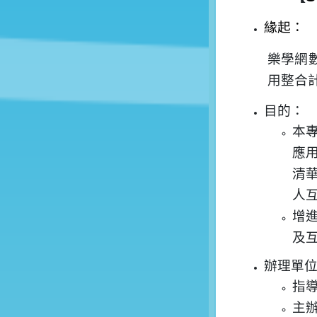
緣起：
樂學網
用整合
目的：
本
應
清
人
增
及
辦理單
指
主