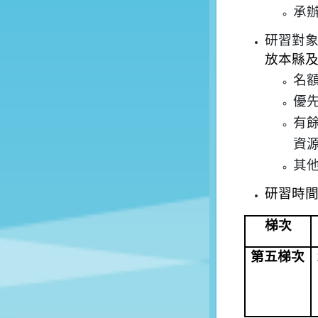
承
研習對
放本縣
名
優
有
資
其
研習時
梯次
第五梯次